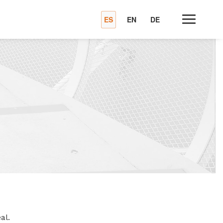
ES
EN
DE
al.