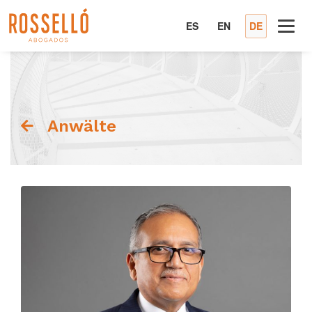
ES
EN
DE
Anwälte